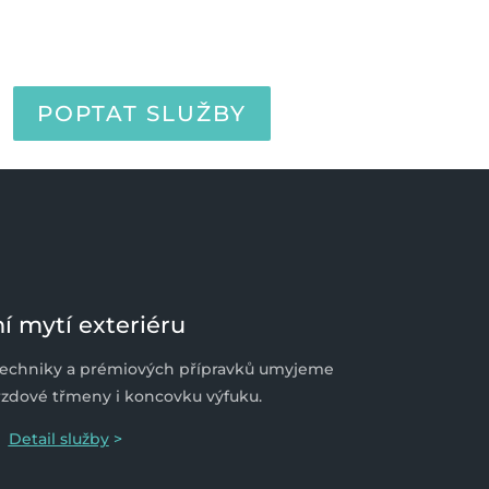
POPTAT SLUŽBY
í mytí exteriéru
 techniky a prémiových přípravků umyjeme
 brzdové třmeny i koncovku výfuku.
Detail služby
>