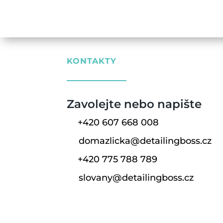
stránku
ceník čištění interiér
cenách. Pokud máte specifick
KONTAKTY
Zavolejte nebo napište
+420 607 668 008
domazlicka@detailingboss.cz
+420 775 788 789
slovany@detailingboss.cz