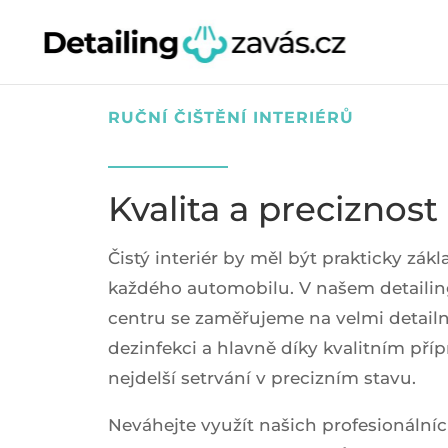
RUČNÍ ČIŠTĚNÍ INTERIÉRŮ
Kvalita a preciznost
Čistý interiér by měl být prakticky zák
každého automobilu. V našem detail
centru se zaměřujeme na velmi detailní
dezinfekci a hlavně díky kvalitním pří
nejdelší setrvání v precizním stavu.
Neváhejte využít našich profesionální