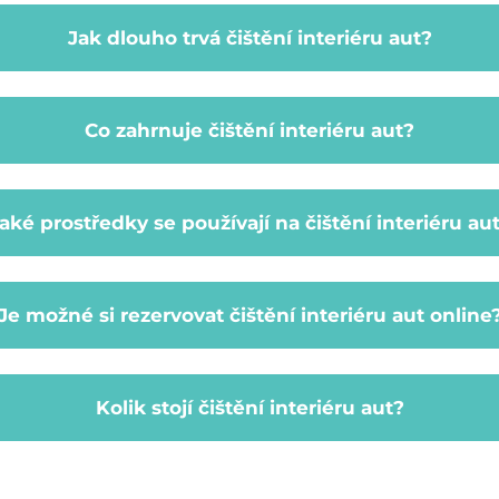
Jak dlouho trvá čištění interiéru aut?
vykle 2 až 3 hodiny, v závislosti na stavu vozidla a 
Co zahrnuje čištění interiéru aut?
dle konkrétních potřeb a požadavků každého zákazn
e komplexní služby, jako je vysávání, čištění čaloun
aké prostředky se používají na čištění interiéru au
anění skvrn. Naše služby jsou navrženy tak, aby váš
 částí interiéru.
užívají různé profesionální čistící prostředky a nástr
Je možné si rezervovat čištění interiéru aut online
eň účinně odstraňují nečistoty. Použité prostředky s
dnější produkty pro každý konkrétní typ materiálu.
 na váš interiér, neváhejte se obrátit na naši pod
rmín čištění interiéru aut online prostřednictvím n
é informace.
Kolik stojí čištění interiéru aut?
t základní údaje a vybrat si termín, který vám nejlép
ní rezervace.
 se liší podle rozsahu služeb a typu vozidla. Pro pod