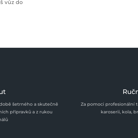
š vůz do
ut
Ručn
době šetrného a skutečně
Za pomoci profesionální
tních přípravků a z rukou
karoserii, kola,
nálů