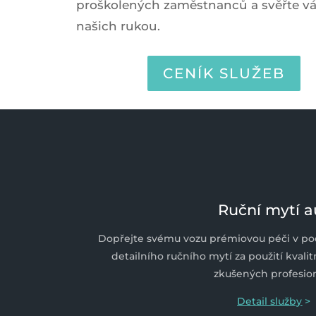
proškolených zaměstnanců a svěřte vá
našich rukou.
CENÍK SLUŽEB
Ruční mytí a
Dopřejte svému vozu prémiovou péči v po
detailního ručního mytí za použití kvali
zkušených profesio
Detail služby
>