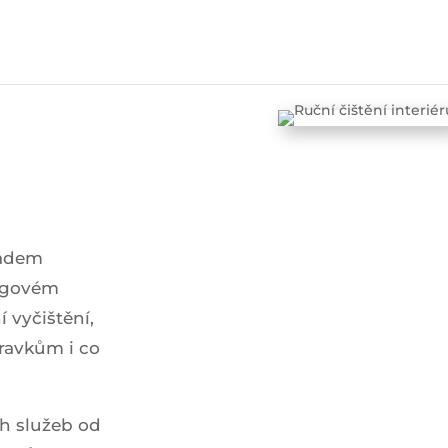
ladem
ingovém
 vyčištění,
pravkům i co
ch služeb od