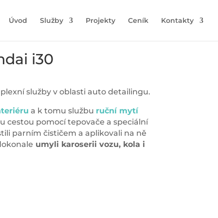
Úvod
Služby
Projekty
Ceník
Kontakty
ndai i30
lexní služby v oblasti auto detailingu.
nteriéru
a k tomu službu
ruční mytí
rou cestou pomocí tepovače a speciální
tili parním čističem a aplikovali na ně
dokonale
umyli karoserii vozu, kola i