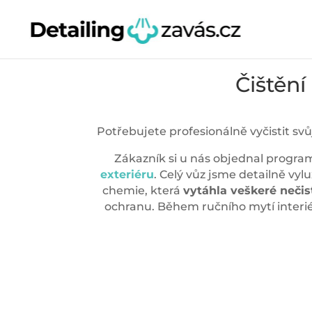
Čištění
Potřebujete profesionálně vyčistit sv
Zákazník si u nás objednal program 
exteriéru
. Celý vůz jsme detailně vyl
chemie, která
vytáhla veškeré nečis
ochranu. Během ručního mytí interi