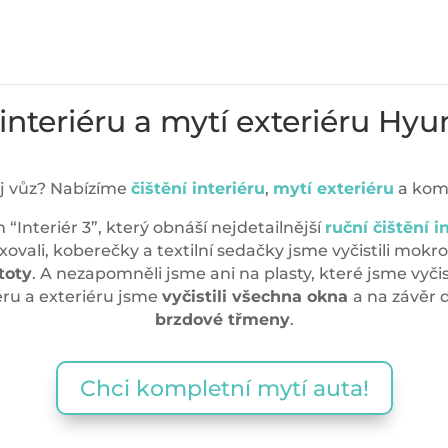
 interiéru a mytí exteriéru Hyu
ůj vůz? Nabízíme
čištění interiéru
,
mytí exteriéru
a komp
“Interiér 3”, který obnáší nejdetailnější
ruční čištění i
uxovali, koberečky a textilní sedačky jsme vyčistili mok
toty
. A nezapomněli jsme ani na plasty, které jsme vyčis
éru a exteriéru jsme
vyčistili všechna okna
a na závěr 
brzdové třmeny
.
Chci kompletní mytí auta!