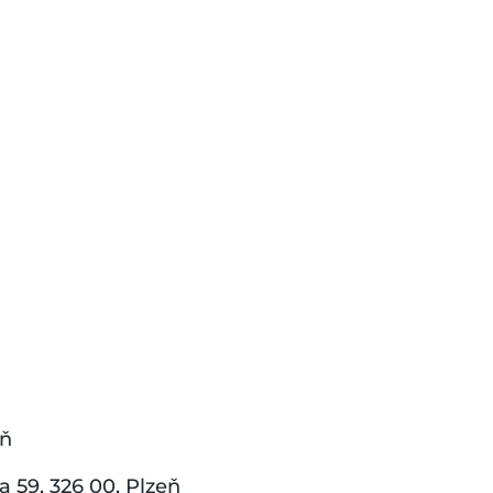
eň
 59, 326 00, Plzeň