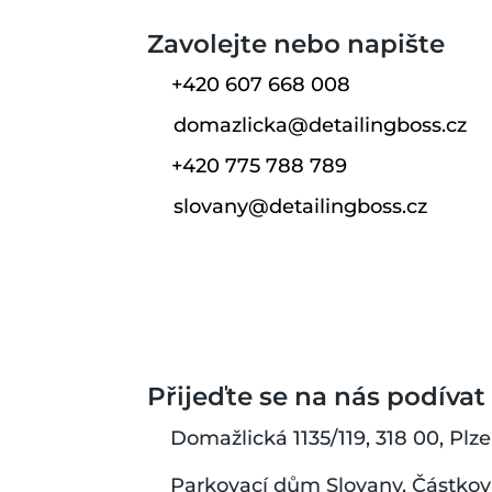
Zavolejte nebo napište
+420 607 668 008
domazlicka@detailingboss.cz
+420 775 788 789
slovany@detailingboss.cz
Přijeďte se na nás podívat
Domažlická 1135/119, 318 00, Plz
Parkovací dům Slovany, Částkova