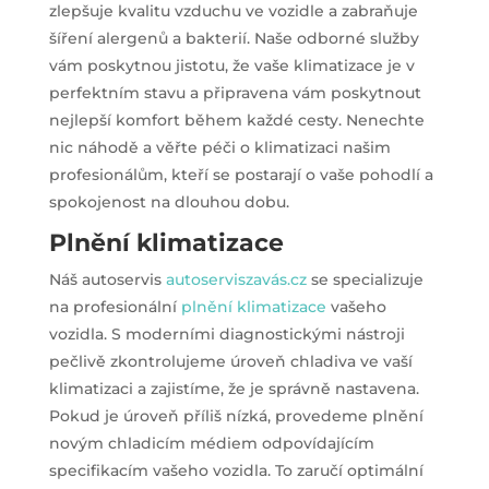
zlepšuje kvalitu vzduchu ve vozidle a zabraňuje
šíření alergenů a bakterií. Naše odborné služby
vám poskytnou jistotu, že vaše klimatizace je v
perfektním stavu a připravena vám poskytnout
nejlepší komfort během každé cesty. Nenechte
nic náhodě a věřte péči o klimatizaci našim
profesionálům, kteří se postarají o vaše pohodlí a
spokojenost na dlouhou dobu.
Plnění klimatizace
Náš autoservis
autoserviszavás.cz
se specializuje
na profesionální
plnění klimatizace
vašeho
vozidla. S moderními diagnostickými nástroji
pečlivě zkontrolujeme úroveň chladiva ve vaší
klimatizaci a zajistíme, že je správně nastavena.
Pokud je úroveň příliš nízká, provedeme plnění
novým chladicím médiem odpovídajícím
specifikacím vašeho vozidla. To zaručí optimální