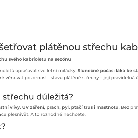
ošetřovat plátěnou střechu kab
řechu svého kabrioletu na sezónu
ioletů oprašovat své letní miláčky.
Slunečné počasí láká ke st
ré věnovat pozornost i stavu plátěné střechy – její pravidelná
 střechu důležitá?
ní vlivy, UV záření, prach, pyl, ptačí trus i mastnotu
. Bez pr
nce plesnivět. A to rozhodně nechcete.
t?