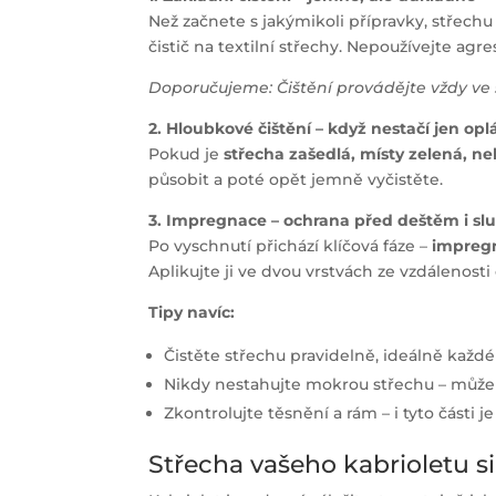
Než začnete s jakýmikoli přípravky, střech
čistič na textilní střechy. Nepoužívejte agr
Doporučujeme: Čištění provádějte vždy ve 
2. Hloubkové čištění – když nestačí jen op
Pokud je
střecha zašedlá, místy zelená, 
působit a poté opět jemně vyčistěte.
3. Impregnace – ochrana před deštěm i s
Po vyschnutí přichází klíčová fáze –
impreg
Aplikujte ji ve dvou vrstvách ze vzdálenos
Tipy navíc:
Čistěte střechu pravidelně, ideálně kaž
Nikdy nestahujte mokrou střechu – může s
Zkontrolujte těsnění a rám – i tyto části j
Střecha vašeho kabrioletu si