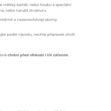
jte měkký kartáč, nebo houbu a speciální
na, nebo narušit strukturu.
noměrně a nezanechávají skvrny.
ujte podle návodu, nechte přípravek chvíli
která
chrání před vlhkostí i UV zářením
.