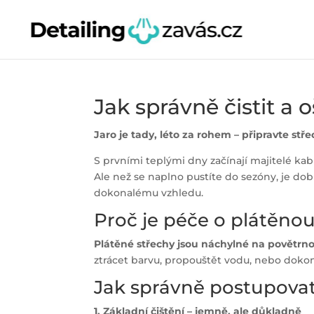
Jak správně čistit a 
Jaro je tady, léto za rohem – připravte st
S prvními teplými dny začínají majitelé kabr
Ale než se naplno pustíte do sezóny, je dob
dokonalému vzhledu.
Proč je péče o plátěnou
Plátěné střechy jsou náchylné na povětrnost
ztrácet barvu, propouštět vodu, nebo doko
Jak správně postupova
1. Základní čištění – jemně, ale důkladně