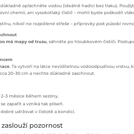
u důkladně opláchněte vodou (ideálně hadicí bez tlaku). Použi
esivní chemii, ani vysokotlaký čistič – mohli byste poškodit vlák
stínu, nikoli na rozpálené střeše – přípravky pak působí rov
láchnout
nebo má mapy od trusu
, sáhněte po hloubkovém čističi. Postup
luncem
nace
. Ta vytvoří na látce neviditelnou vodoodpudivou vrstvu, 
ti cca 20–30 cm a nechte důkladně zaschnout.
dé 2–3 měsíce během sezóny.
e zapařit a vzniká tak plíseň.
e dobré udržovat v čistotě a kondici.
 zaslouží pozornost