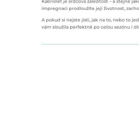
Kabriolet je srdcová záležitost – a stejně j
impregnaci prodloužíte její životnost, zachov
A pokud si nejste jisti, jak na to, nebo to 
vám sloužila perfektně po celou sezónu i dl
Profesi
vozu