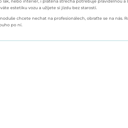
ako lak, nebo interiér, i plátěná střecha potřebuje pravidelnou 
áte estetiku vozu a užijete si jízdu bez starostí.
jednoduše chcete nechat na profesionálech, obraťte se na nás. R
ouho po ní.
onální péče o citlivé
: kompletní průvodc