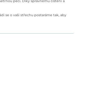
a šetrnou péči. Díky správnému čištění a
ádi se o vaši střechu postaráme tak, aby
 povrchy
e pro