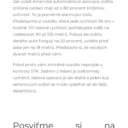
Jak uvádí Americká automobilová asociace, světla
zničená oxidací mají až o 80 procent sníženou
svítivost. To je poměrně alarmující číslo.
Představme si vozidlo, které jede rychlostí 96 km v
hodině. Při takové rychlosti potřebujete vidět na
vzdálenost 90 až 105 metrů. Pokud ale světla
daného auta fungují na 20 procent, uvidíte před
sebe jen na 18 metrů. Představte si, že necelých
dvacet metrů před vámi
Právě proto vám zmíněné vozidlo neprojde u
kontroly STK. Jedním z řešení je světlomety
vyměnit, taková operace je ale drahá a jeden kus
xenonových světel se může vyšplhat až do řádů
desetitisíců.
Posviťme si na