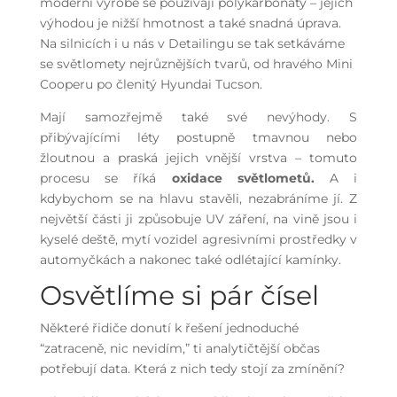
moderní výrobě se používají polykarbonáty – jejich
výhodou je nižší hmotnost a také snadná úprava.
Na silnicích i u nás v Detailingu se tak setkáváme
se světlomety nejrůznějších tvarů, od hravého Mini
Cooperu po členitý Hyundai Tucson.
Mají samozřejmě také své nevýhody. S
přibývajícími léty postupně tmavnou nebo
žloutnou a praská jejich vnější vrstva – tomuto
procesu se říká
oxidace světlometů.
A i
kdybychom se na hlavu stavěli, nezabráníme jí. Z
největší části ji způsobuje UV záření, na vině jsou i
kyselé deště, mytí vozidel agresivními prostředky v
automyčkách a nakonec také odlétající kamínky.
Osvětlíme si pár čísel
Některé řidiče donutí k řešení jednoduché
“zatraceně, nic nevidím,” ti analytičtější občas
potřebují data. Která z nich tedy stojí za zmínění?