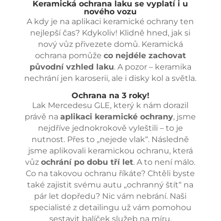
Keramická ochrana laku se vyplatí i u
nového vozu
A kdy je na aplikaci keramické ochrany ten
nejlepší čas? Kdykoliv! Klidně hned, jak si
nový vůz přivezete domů. Keramická
ochrana pomůže
co nejdéle zachovat
původní vzhled laku
. A pozor – keramika
nechrání jen karoserii, ale i disky kol a světla.
Ochrana na 3 roky!
Lak Mercedesu GLE, který k nám dorazil
právě na
aplikaci keramické ochrany
, jsme
nejdříve jednokrokově vyleštili – to je
nutnost. Přes to „nejede vlak“. Následně
jsme aplikovali keramickou ochranu, která
vůz
ochrání po dobu tří let
. A to není málo.
Co na takovou ochranu říkáte? Chtěli byste
také zajistit svému autu „ochranný štít“ na
pár let dopředu? Nic vám nebrání. Naši
specialisté z detailingu už vám pomohou
sestavit balíček služeb na míru.