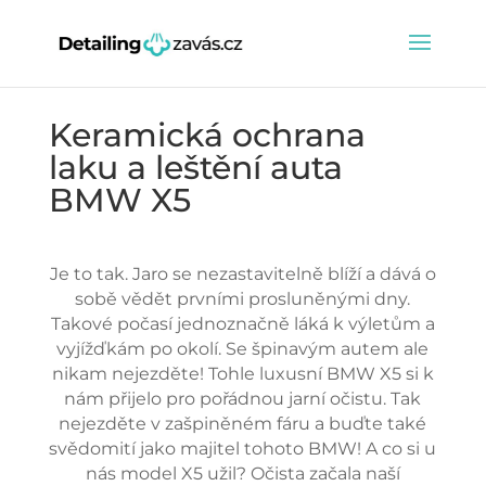
Keramická ochrana
laku a leštění auta
BMW X5
Je to tak. Jaro se nezastavitelně blíží a dává o
sobě vědět prvními prosluněnými dny.
Takové počasí jednoznačně láká k výletům a
vyjížďkám po okolí. Se špinavým autem ale
nikam nejezděte! Tohle luxusní BMW X5 si k
nám přijelo pro pořádnou jarní očistu. Tak
nejezděte v zašpiněném fáru a buďte také
svědomití jako majitel tohoto BMW! A co si u
nás model X5 užil? Očista začala naší