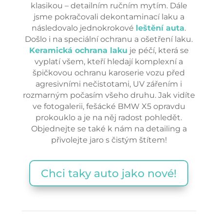
klasikou – detailním ručním mytím. Dále
jsme pokračovali dekontaminací laku a
následovalo jednokrokové
leštění auta
.
Došlo i na speciální ochranu a ošetření laku.
Keramická ochrana laku
je péčí, která se
vyplatí všem, kteří hledají komplexní a
špičkovou ochranu karoserie vozu před
agresivními nečistotami, UV zářením i
rozmarným počasím všeho druhu. Jak vidíte
ve fotogalerii, fešácké BMW X5 opravdu
prokouklo a je na něj radost pohledět.
Objednejte se také k nám na detailing a
přivolejte jaro s čistým štítem!
Chci taky auto jako nové!