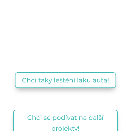
Chci taky leštění laku auta!
Chci se podívat na další
projekty!