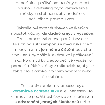
nebo špína, pečlivě odstraněny pomocí
houbou a detailingovým kartáčkem s
měkkými štětinami, aby nedošlo k
poškrábání povrchu vozu.
Jakmile byl exteriér zbaven veškerých
nečistot, vůz byl
důkladně omyt a vysušen
.
Tento proces zahrnoval použití vysoce
kvalitního autošamponu a mycí rukavice z
mikrovlákna k
jemnému čištění
povrchu
vozu, aniž by došlo k jakémukoli poškození
laku. Po umytí bylo auto pečlivě vysušeno
pomocí měkké utěrky z mikrovlákna, aby se
zabránilo jakýmkoli vodním skvrnám nebo
šmouhám.
Posledním krokem v procesu byla
keramická ochrana laku
a její nanesení. To
zahrnovalo použití leštičky s dvojím účinkem
k
odstranění jemných škrábanců
nebo