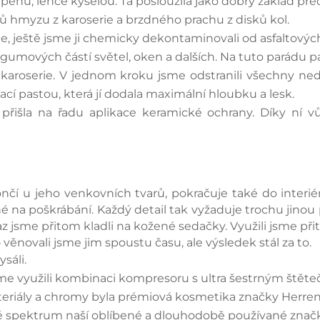
í pěnu, lehce kyselou. Ta posloužila jako dobrý základ p
ů hmyzu z karoserie a brzdného prachu z disků kol.
ie, ještě jsme ji chemicky dekontaminovali od asfaltových
gumových částí světel, oken a dalších. Na tuto parádu p
 karoserie. V jednom kroku jsme odstranili všechny ned
vací pastou, která jí dodala maximální hloubku a lesk.
přišla na řadu aplikace keramické ochrany. Díky ní v
nčí u jeho venkovních tvarů, pokračuje také do inter
é na poškrábání. Každý detail tak vyžaduje trochu jinou 
ůraz jsme přitom kladli na kožené sedačky. Využili jsme př
věnovali jsme jim spoustu času, ale výsledek stál za to.
ysáli.
sme využili kombinaci kompresoru s ultra šestrným štět
teriály a chromy byla prémiová kosmetika značky Herren
oké spektrum naší oblíbené a dlouhodobě používané znač