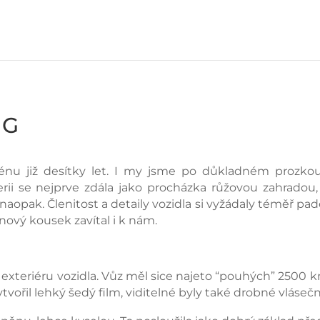
 G
énu již desítky let. I my jsme po důkladném prozkoum
erii se nejprve zdála jako procházka růžovou zahrado
opak. Členitost a detaily vozidla si vyžádaly téměř pad
o nový kousek zavítal i k nám.
a exteriéru vozidla. Vůz měl sice najeto “pouhých” 2500
ytvořil lehký šedý film, viditelné byly také drobné vláse