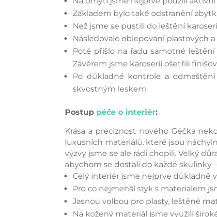
Na omytí jsme nejprve použili aktivn
Základem bylo také odstranění zbytk
Než jsme se pustili do leštění karoser
Následovalo oblepování plastových a 
Poté přišlo na řadu samotné leštění
Závěrem jsme karoserii ošetřili finišo
Po důkladné kontrole a odmaštění 
skvostným leskem.
Postup
péče o interiér
:
Krása a preciznost nového Géčka neko
luxusních materiálů, které jsou náchyln
výzvy jsme se ale rádi chopili. Velký d
abychom se dostali do každé skulinky – 
Celý interiér jsme nejprve důkladně v
Pro co nejmenší styk s materiálem j
Jasnou volbou pro plasty, leštěné ma
Na kožený materiál jsme využili šir