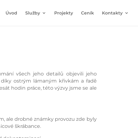
Úvod
Služby
Projekty
Ceník
Kontakty
ání všech jeho detailů objevili jeho
u, díky ostrým lámaným křivkám a řadě
esát hodin práce, této výzvy jsme se ale
 km, ale drobné známky provozu zde byly
čnicové škrábance.