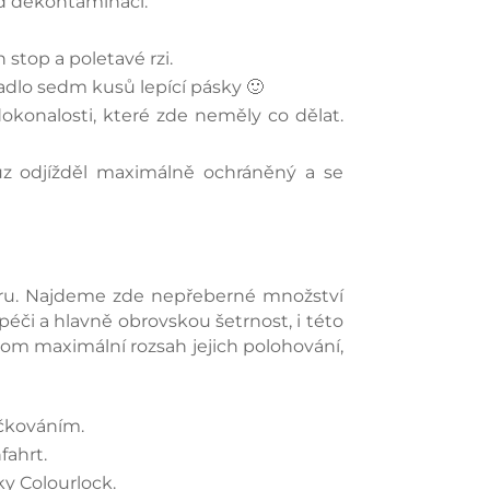
řed dekontaminací.
 stop a poletavé rzi.
adlo sedm kusů lepící pásky 🙂
okonalosti, které zde neměly co dělat.
ůz odjížděl maximálně ochráněný a se
iéru. Najdeme zde nepřeberné množství
péči a hlavně obrovskou šetrnost, i této
itom maximální rozsah jejich polohování,
ečkováním.
fahrt.
ky Colourlock.