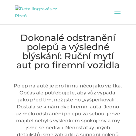
Dokonalé odstranění
polepů a výsledné
blýskání: Ruční mytí
aut pro firemní vozidla
Polep na autě je pro firmu něco jako vizitka.
Občas ale potřebujete, aby vůz vypadal
jako před tím, než jste ho „vyšperkovali“.
Dostala se k nám dvě firemní auta. Jedno
už mělo odstranění polepu za sebou, jenže
majitel nebyl s výsledkem spokojený a my
jsme se nedivili. Nedostatky jiných
detailistů jsme zahladili a sundání polepů