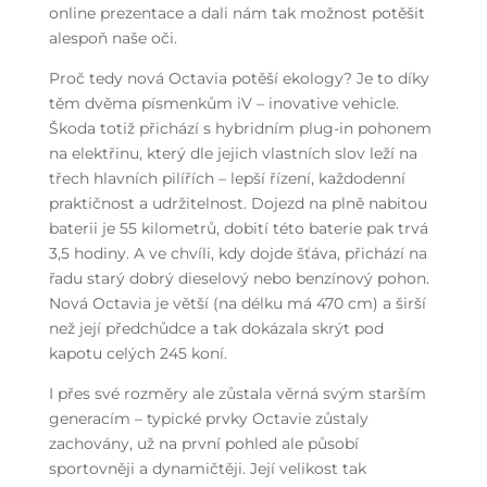
online prezentace a dali nám tak možnost potěšit
alespoň naše oči.
Proč tedy nová Octavia potěší ekology? Je to díky
těm dvěma písmenkům iV – inovative vehicle.
Škoda totiž přichází s hybridním plug-in pohonem
na elektřinu, který dle jejich vlastních slov leží na
třech hlavních pilířích – lepší řízení, každodenní
praktičnost a udržitelnost. Dojezd na plně nabitou
baterii je 55 kilometrů, dobití této baterie pak trvá
3,5 hodiny. A ve chvíli, kdy dojde šťáva, přichází na
řadu starý dobrý dieselový nebo benzínový pohon.
Nová Octavia je větší (na délku má 470 cm) a širší
než její předchůdce a tak dokázala skrýt pod
kapotu celých 245 koní.
I přes své rozměry ale zůstala věrná svým starším
generacím – typické prvky Octavie zůstaly
zachovány, už na první pohled ale působí
sportovněji a dynamičtěji. Její velikost tak