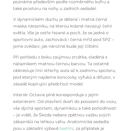
poznáme především podle rozměrného kufru a
také prostoru na nohy u zadních sedadel.
V dynamickém duchu je dělaná i matná černá
maska nárazníku, na kterou krásně navazují čelní
světla. Vše je ostře řezané a pocit, že se jedná o
sportovní auto, zachovává i černá mříž pod SPZ –
jsme zvědaví, jak náročné bude její čištění
.
Při pohledu z boku zaujmou zrcátka, sladěná s
nárazníkem matnou černou barvou. Ta ostatně
obkresluje linii střechy auta až k zadnímu spoileru,
pod kterým najdeme koncovky výfuků a difuzor, v
zásadě kopírující předchozí model.
Interiér Octavie plně koresponduje s jejím
exteriérem. Od otevření dveří do posazení do vozu,
vše dýchá sportem, dynamikou a také pohodlností
– je vidět, že Škoda nebere zpětnou vazbu svých
zákazníků na lehkou váhu. Anatomická sedadla
jsou v základní výbavě
textilní
,
za příplatek je