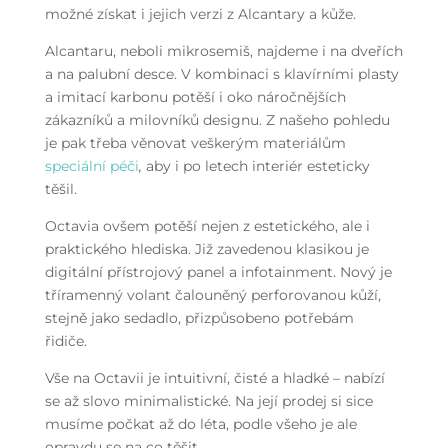
možné získat i jejich verzi z Alcantary a kůže.
Alcantaru, neboli mikrosemiš, najdeme i na dveřích
a na palubní desce. V kombinaci s klavírními plasty
a imitací karbonu potěší i oko náročnějších
zákazníků a milovníků designu. Z našeho pohledu
je pak třeba věnovat veškerým materiálům
speciální péči
,
aby i po letech interiér esteticky
těšil.
Octavia ovšem potěší nejen z estetického, ale i
praktického hlediska. Již zavedenou klasikou je
digitální přístrojový panel a infotainment. Nový je
tříramenný volant čalouněný perforovanou kůží,
stejně jako sedadlo, přizpůsobeno potřebám
řidiče.
Vše na Octavii je intuitivní, čisté a hladké – nabízí
se až slovo minimalistické. Na její prodej si sice
musíme počkat až do léta, podle všeho je ale
opravdu se na co těšit.