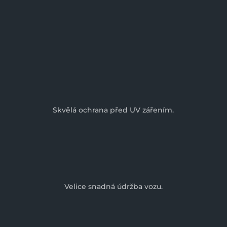
Vysoký stupeň mechanické odolnosti.
Skvělá ochrana před UV zářením.
Velice snadná údržba vozu.