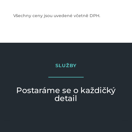
Všechny ceny jsou uvedené včetně DPH.
SLUŽBY
Postaráme se o každičký
detail