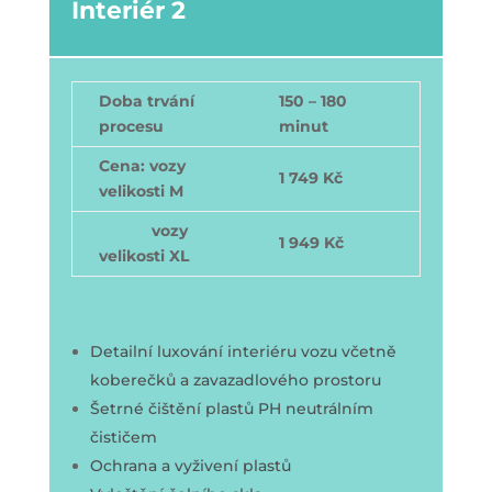
Interiér 2
Doba trvání
150 – 180
procesu
minut
Cena: vozy
1 749 Kč
velikosti M
vozy
1 949 Kč
velikosti XL
Detailní luxování interiéru vozu včetně
koberečků a zavazadlového prostoru
Šetrné čištění plastů PH neutrálním
čističem
Ochrana a vyživení plastů