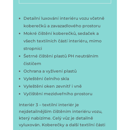
Detailní luxování interiéru vozu včetně
koberečků a zavazadlového prostoru
Mokré čištění koberečků, sedaček a
všech textilních částí interiéru, mimo
stropnici
Šetrné čištění plastů PH neutrálním
čističem
Ochrana a vyživení plastů
Vyleštění čelního skla
Vyleštění oken zevnitř i vně
Vyčištění mezidveřního prostoru
Interiér 3 – textilní interiér je
nejdetailnějším čištěním interiéru vozu,
který nabízíme. Celý vůz je detailně
vyluxován. Koberečky a další textilní části