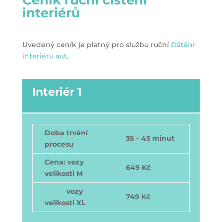
Ceník ruční čištění
interiérů
Uvedený ceník je platný pro službu ruční
čištění
interiéru aut
.
Interiér 1
Doba trvání
35 – 45 minut
procesu
Cena: vozy
649 Kč
velikosti M
vozy
749 Kč
velikosti XL