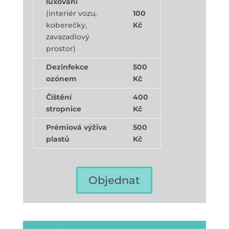
luxování
(interiér vozu,
100
koberečky,
Kč
zavazadlový
prostor)
Dezinfekce
500
ozónem
Kč
Čištění
400
stropnice
Kč
Prémiová výživa
500
plastů
Kč
Objednat