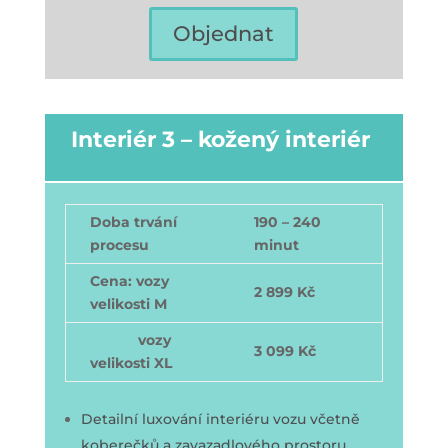
Objednat
Interiér 3 – kožený interiér
Doba trvání
190 – 240
procesu
minut
Cena: vozy
2 899 Kč
velikosti M
vozy
3 099 Kč
velikosti XL
Detailní luxování interiéru vozu včetně
koberečků a zavazadlového prostoru