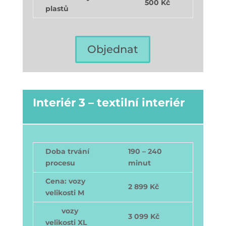
500 Kč
plastů
Objednat
Interiér 3 – textilní interiér
Doba trvání
190 – 240
procesu
minut
Cena: vozy
2 899 Kč
velikosti M
vozy
3 099 Kč
velikosti XL