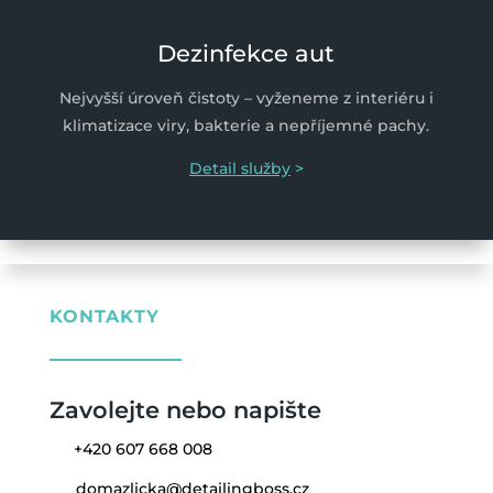
Dezinfekce aut
Nejvyšší úroveň čistoty – vyženeme z interiéru i
klimatizace viry, bakterie a nepříjemné pachy.
Detail služby
>
KONTAKTY
Zavolejte nebo napište
+420 607 668 008
domazlicka@detailingboss.cz