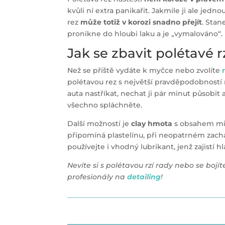
kvůli ní extra panikařit. Jakmile ji ale jedn
rez
může totiž v korozi snadno přejít
. Stan
pronikne do hloubi laku a je „vymalováno“.
Jak se zbavit polétavé 
Než se příště vydáte k myčce nebo zvolíte
polétavou rez s největší pravděpodobností 
auta nastříkat, nechat ji pár minut působi
všechno spláchněte.
Další možností je
clay hmota
s obsahem mikr
připomíná plastelínu, při neopatrném zacház
používejte i vhodný lubrikant, jenž zajistí
Nevíte si s polétavou rzí rady nebo se bojít
profesionály na
detailing
!