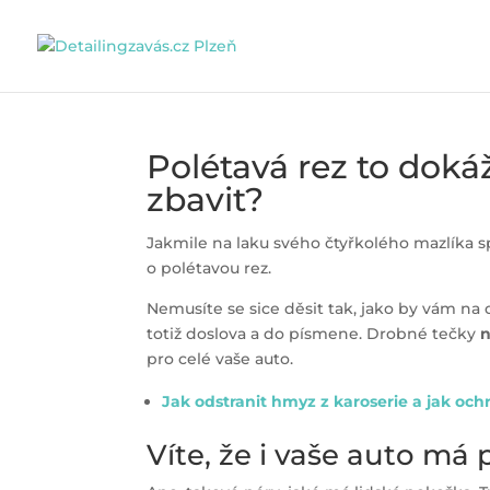
Polétavá rez to dokáž
zbavit?
Jakmile na laku svého čtyřkolého mazlíka sp
o polétavou rez.
Nemusíte se sice děsit tak, jako by vám na 
totiž doslova a do písmene. Drobné tečky
n
pro celé vaše auto.
Jak odstranit hmyz z karoserie a jak ochr
Víte, že i vaše auto má