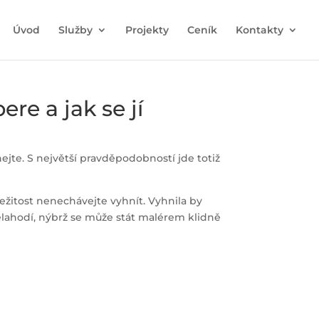
Úvod
Služby
Projekty
Ceník
Kontakty
re a jak se jí
ejte. S největší pravděpodobností jde totiž
ležitost nenechávejte vyhnít. Vyhnila by
elahodí, nýbrž se může stát malérem klidně