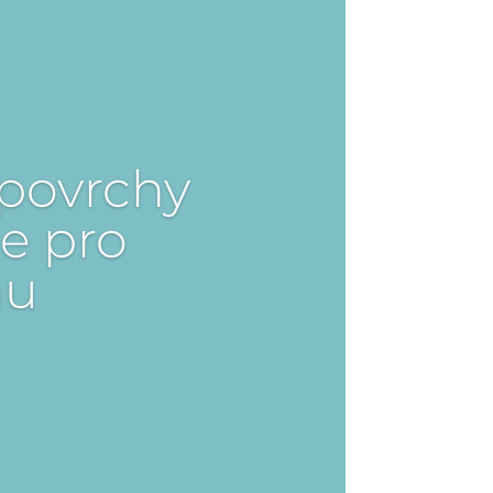
 povrchy
e pro
nu