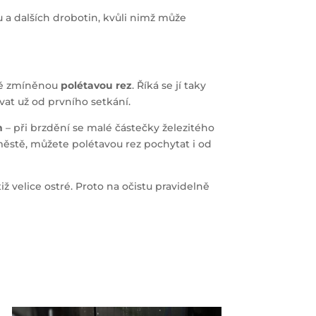
u a dalších drobotin, kvůli nimž může
tě zmíněnou
polétavou rez
. Říká se jí taky
vat už od prvního setkání.
h
– při brzdění se malé částečky železitého
městě, můžete polétavou rez pochytat i od
tiž velice ostré. Proto na očistu pravidelně