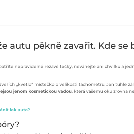
e autu pěkně zavařit. Kde se be
atříte nepravidelné rezavé tečky, neváhejte ani chvilku a jedn
dveřích „kvetlo“ místečko o velikosti tachometru. Jen tuhle zá
ejsou jenom kosmetickou vadou
, která vašemu oku zrovna n
ánit lak auta?
 póry?