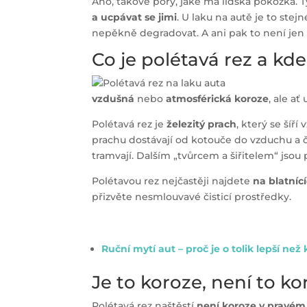
Ano, takové póry, jaké má lidská pokožka. 
a ucpávat se jimi
. U laku na autě je to ste
nepěkně degradovat. A ani pak to není jen z
Co je polétavá rez a kde
vzdušná
nebo
atmosférická koroze
, ale a
Polétavá rez je
železitý prach
, který se šíř
prachu dostávají od kotouče do vzduchu a č
tramvají. Dalším „tvůrcem a šiřitelem“ jsou 
Polétavou rez nejčastěji najdete
na blatníc
přizvěte nesmlouvavé čisticí prostředky.
Ruční mytí aut – proč je o tolik lepší ne
Je to koroze, není to k
Polétavá rez naštěstí
není koroze v pravém