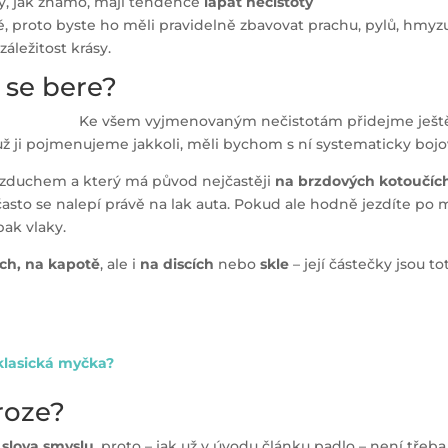
Ty, jak známo, mají tendence
lapat nečistoty
jné, proto byste ho měli pravidelně zbavovat prachu, pylů, hmyz
áležitost krásy.
 se bere?
Ke všem vyjmenovaným nečistotám přidejme ješ
ť už ji pojmenujeme jakkoli, měli bychom s ní systematicky bojo
í vzduchem a který má původ nejčastěji
na brzdových kotoučíc
asto se nalepí právě na lak auta. Pokud ale hodně jezdíte po 
pak vlaky.
ích, na kapotě
, ale i
na discích
nebo
skle
– její částečky jsou to
ž klasická myčka?
oroze?
 slova smyslu
, proto – jak už v úvodu článku padlo – není třeba