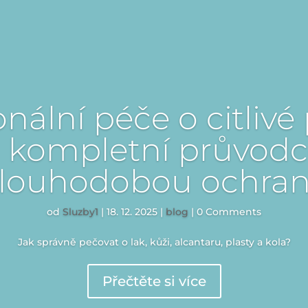
onální péče o citlivé
: kompletní průvodc
louhodobou ochra
od
Sluzby1
|
18. 12. 2025
|
blog
| 0 Comments
Jak správně pečovat o lak, kůži, alcantaru, plasty a kola?
Přečtěte si více