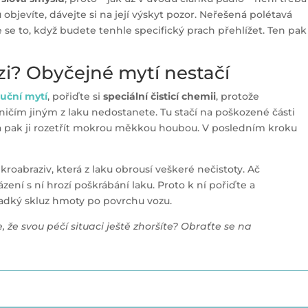
ou objevíte, dávejte si na její výskyt pozor. Neřešená polétavá
e se to, když budete tenhle specifický prach přehlížet. Ten pak
rzi? Obyčejné mytí nestačí
ruční mytí
, pořiďte si
speciální čisticí chemii
, protože
ničím jiným z laku nedostanete. Tu stačí na poškozené části
t a pak ji rozetřít mokrou měkkou houbou. V posledním kroku
oabraziv, která z laku obrousí veškeré nečistoty. Ač
ení s ní hrozí poškrábání laku. Proto k ní pořiďte a
 hladký skluz hmoty po povrchu vozu.
e, že svou péčí situaci ještě zhoršíte? Obraťte se na