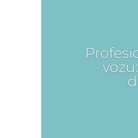
Profesi
vozu
d